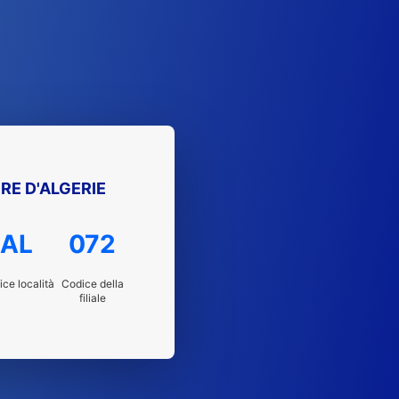
RE D'ALGERIE
AL
072
ce località
Codice della
filiale