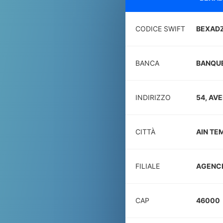
CODICE SWIFT
BEXAD
BANCA
BANQUE
INDIRIZZO
54, AV
CITTÀ
AIN T
FILIALE
AGENC
CAP
46000