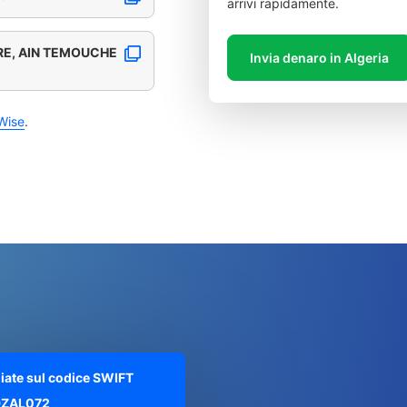
arrivi rapidamente.
RE, AIN TEMOUCHE
Invia denaro in Algeria
Wise
.
liate sul codice SWIFT
ZAL072