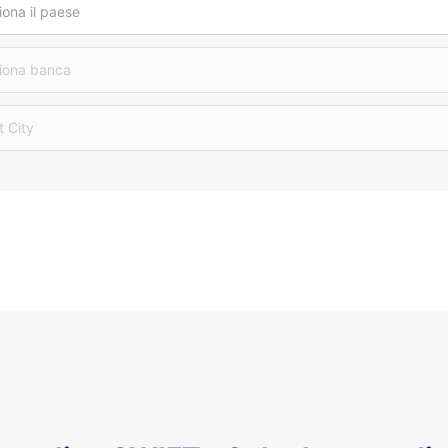
iona il paese
iona banca
t City