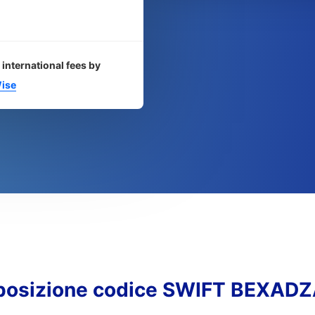
 international fees by
ise
osizione codice SWIFT BEXAD