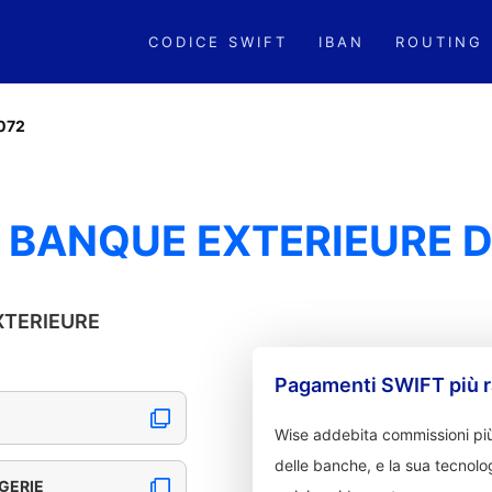
CODICE SWIFT
IBAN
ROUTING
072
 BANQUE EXTERIEURE D
EXTERIEURE
Pagamenti SWIFT più r
Wise addebita commissioni più
delle banche, e la sua tecnolog
GERIE