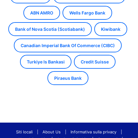
ABN AMRO
Wells Fargo Bank
Bank of Nova Scotia (Scotiabank)
Kiwibank
Canadian Imperial Bank Of Commerce (CIBC)
Turkiye Is Bankasi
Credit Suisse
Piraeus Bank
Siti locali
|
About Us
|
Informativa sulla privacy
|