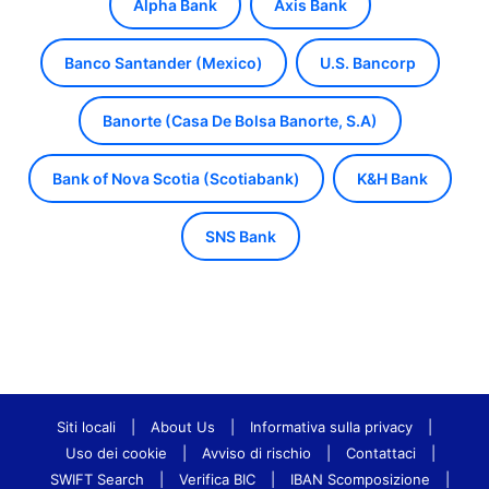
Alpha Bank
Axis Bank
Banco Santander (Mexico)
U.S. Bancorp
Banorte (Casa De Bolsa Banorte, S.A)
Bank of Nova Scotia (Scotiabank)
K&H Bank
SNS Bank
Siti locali
|
About Us
|
Informativa sulla privacy
|
Uso dei cookie
|
Avviso di rischio
|
Contattaci
|
SWIFT Search
|
Verifica BIC
|
IBAN Scomposizione
|