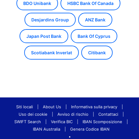
BDO Unibank
HSBC Bank Of Canada
Desjardins Group
ANZ Bank
Japan Post Bank
Bank Of Cyprus
Scotiabank Inverlat
Citibank
Siti locali
|
About Us
|
Informativa sulla privacy
|
Uso dei cookie
|
Avviso di rischio
|
Contattaci
|
SWIFT Search
|
Verifica BIC
|
IBAN Scomposizione
|
IBAN Australia
|
Genera Codice IBAN
•