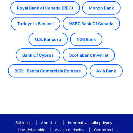
Royal Bank of Canada (RBC)
Monzo Bank
Turkiye Is Bankasi
HSBC Bank Of Canada
U.S. Bancorp
N26 Bank
Bank Of Cyprus
Scotiabank Inverlat
BCR - Banca Comerciala Romana
Axis Bank
Siti locali
|
About Us
|
Informativa sulla privacy
|
Uso dei cookie
|
Avviso di rischio
|
Contattaci
|