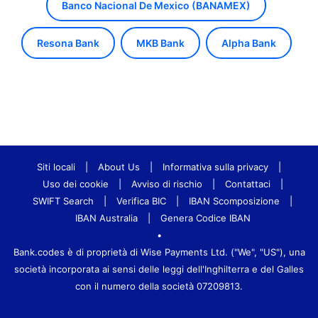
Banco Nacional De Mexico (BANAMEX)
Resona Bank
MKB Bank
Alpha Bank
Siti locali
|
About Us
|
Informativa sulla privacy
|
Uso dei cookie
|
Avviso di rischio
|
Contattaci
|
SWIFT Search
|
Verifica BIC
|
IBAN Scomposizione
|
IBAN Australia
|
Genera Codice IBAN
•
Bank.codes è di proprietà di Wise Payments Ltd. ("We", "US"), una
società incorporata ai sensi delle leggi dell'Inghilterra e del Galles
con il numero della società 07209813.