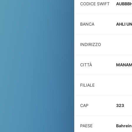
CODICE SWIFT
AUBBB
BANCA
AHLI UN
INDIRIZZO
CITTÀ
MANA
FILIALE
CAP
323
PAESE
Bahrein