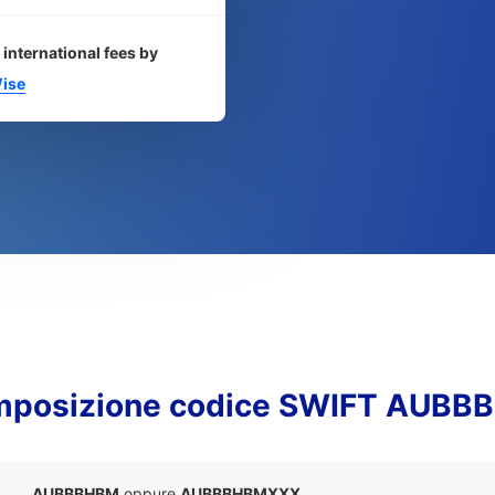
 international fees by
ise
mposizione codice SWIFT AUBB
AUBBBHBM
oppure
AUBBBHBMXXX