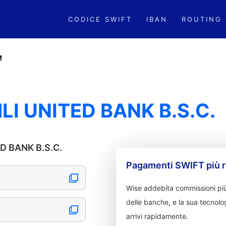
CODICE SWIFT
IBAN
ROUTING
M
I UNITED BANK B.S.C.
ED BANK B.S.C.
Pagamenti SWIFT più r
Wise addebita commissioni più
delle banche, e la sua tecnolog
arrivi rapidamente.