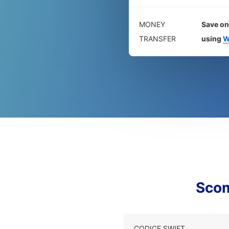
MONEY
Save on
TRANSFER
using
W
Sco
CODICE SWIFT