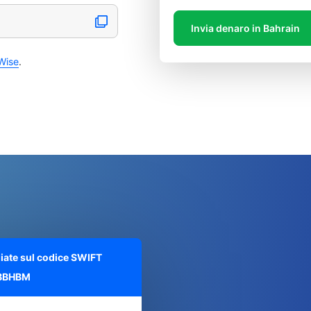
Invia denaro in Bahrain
Wise
.
liate sul codice SWIFT
BBHBM