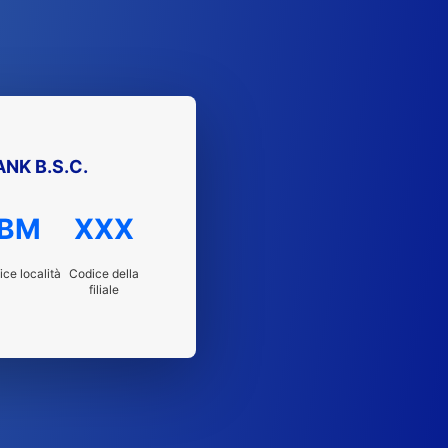
ANK B.S.C.
BM
XXX
ce località
Codice della
filiale