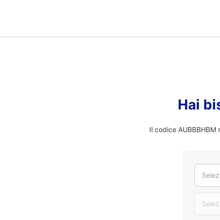
Hai bi
Il codice AUBBBHBM no
Selez
Selez