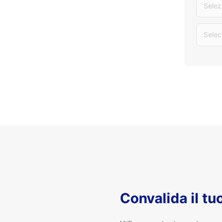
Selez
Selec
Convalida il t