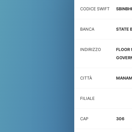
CODICE SWIFT
SBINB
BANCA
STATE 
INDIRIZZO
FLOOR 
GOVER
CITTÀ
MANA
FILIALE
CAP
306