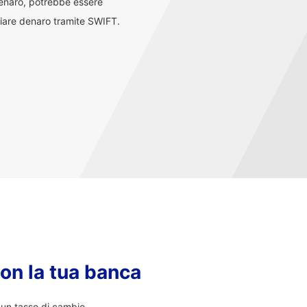
denaro, potrebbe essere
iare denaro tramite SWIFT.
con la tua banca
i un tasso di cambio