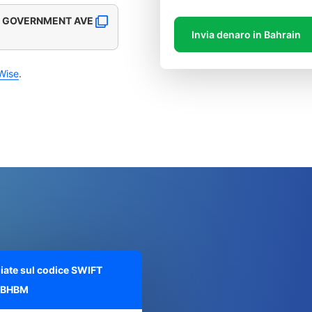
R GOVERNMENT AVE
Invia denaro in Bahrain
Wise
.
liate sul codice SWIFT
NBHBM