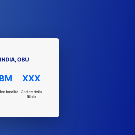
INDIA, OBU
BM
XXX
ce località
Codice della
filiale