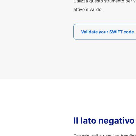
Utilizza questo strumento per v
attivo e valido.
Validate your SWIFT code
Il lato negativ
Quando invii o ricevi un bonifi