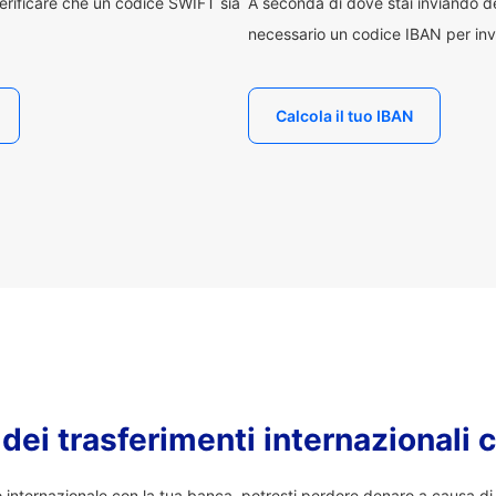
erificare che un codice SWIFT sia
A seconda di dove stai inviando 
necessario un codice IBAN per inv
Calcola il tuo IBAN
o dei trasferimenti internazionali 
co internazionale con la tua banca, potresti perdere denaro a causa d