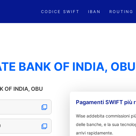
CODICE SWIFT
IBAN
ROUTING
TE BANK OF INDIA, OBU
NK OF INDIA, OBU
Pagamenti SWIFT più r
Wise addebita commissioni più
delle banche, e la sua tecnolog
U
arrivi rapidamente.