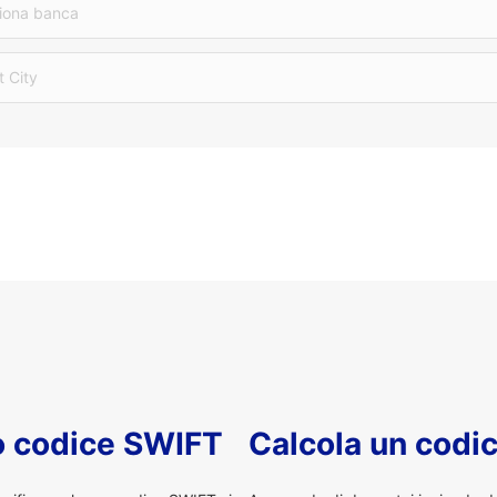
iona banca
t City
uo codice SWIFT
Calcola un codi