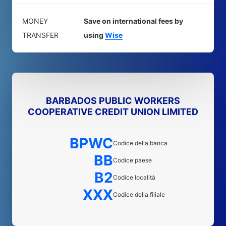
MONEY
Save on international fees by
TRANSFER
using
Wise
BARBADOS PUBLIC WORKERS
COOPERATIVE CREDIT UNION LIMITED
BPWC
Codice della banca
BB
Codice paese
B2
Codice località
XXX
Codice della filiale