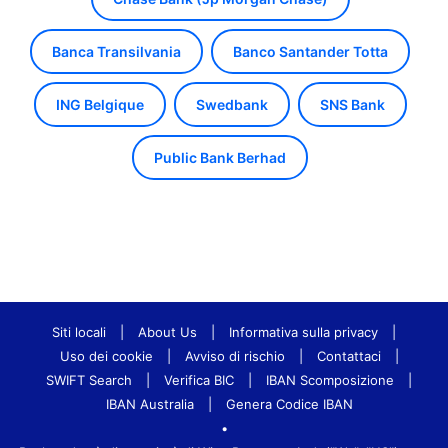
Banca Transilvania
Banco Santander Totta
ING Belgique
Swedbank
SNS Bank
Public Bank Berhad
Siti locali
|
About Us
|
Informativa sulla privacy
|
Uso dei cookie
|
Avviso di rischio
|
Contattaci
|
SWIFT Search
|
Verifica BIC
|
IBAN Scomposizione
|
IBAN Australia
|
Genera Codice IBAN
•