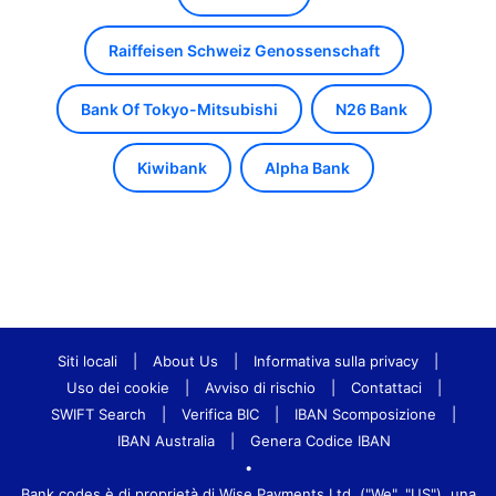
Raiffeisen Schweiz Genossenschaft
Bank Of Tokyo-Mitsubishi
N26 Bank
Kiwibank
Alpha Bank
Siti locali
|
About Us
|
Informativa sulla privacy
|
Uso dei cookie
|
Avviso di rischio
|
Contattaci
|
SWIFT Search
|
Verifica BIC
|
IBAN Scomposizione
|
IBAN Australia
|
Genera Codice IBAN
•
Bank.codes è di proprietà di Wise Payments Ltd. ("We", "US"), una