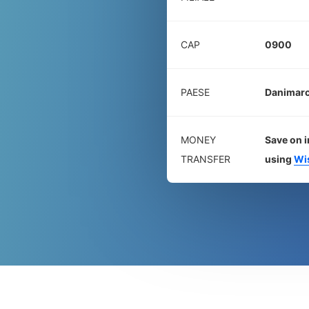
CAP
0900
PAESE
Danimar
MONEY
Save on i
TRANSFER
using
Wi