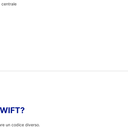
e centrale
 SWIFT?
are un codice diverso.