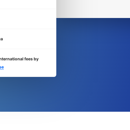
ca
nternational fees by
se