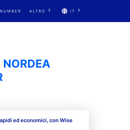
 NUMBER
ALTRO
IT
N NORDEA
R
apidi ed economici, con Wise