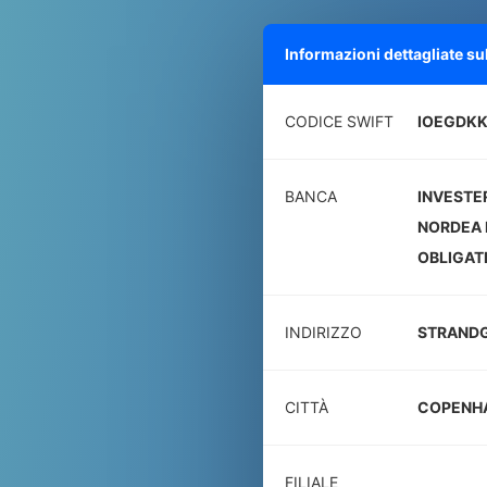
Informazioni dettagliate s
CODICE SWIFT
IOEGDKK
BANCA
INVESTE
NORDEA 
OBLIGAT
INDIRIZZO
STRANDG
CITTÀ
COPENH
FILIALE