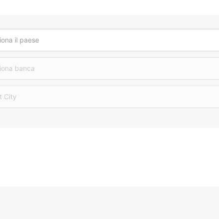
iona il paese
iona banca
t City