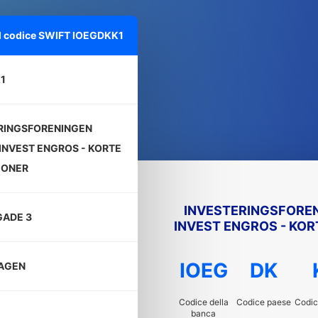
ul codice SWIFT
IOEGDKK1
1
RINGSFORENINGEN
INVEST ENGROS - KORTE
IONER
INVESTERINGSFORE
ADE 3
INVEST ENGROS - KOR
IOEG
DK
AGEN
Codice della
Codice paese
Codic
banca