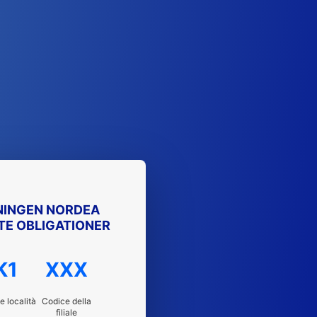
NINGEN NORDEA
TE OBLIGATIONER
K1
XXX
e località
Codice della
filiale