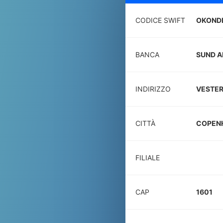
CODICE SWIFT
OKOND
BANCA
SUND A
INDIRIZZO
VESTER
CITTÀ
COPEN
FILIALE
CAP
1601