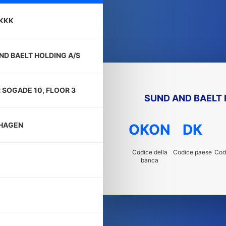
KKK
ND BAELT HOLDING A/S
 SOGADE 10, FLOOR 3
SUND AND BAELT 
HAGEN
OKON
DK
Codice della
Codice paese
Codi
banca