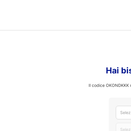
Hai bi
Il codice OKONDKKK no
Selez
Selez