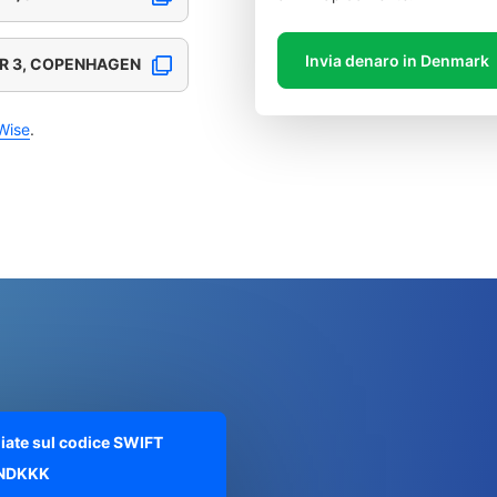
Invia denaro in Denmark
OR 3, COPENHAGEN
Wise
.
liate sul codice SWIFT
NDKKK