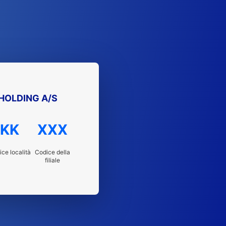
HOLDING A/S
KK
XXX
ce località
Codice della
filiale