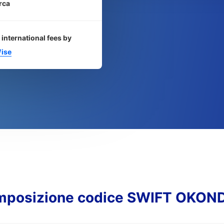
rca
 international fees by
ise
mposizione codice SWIFT OKON