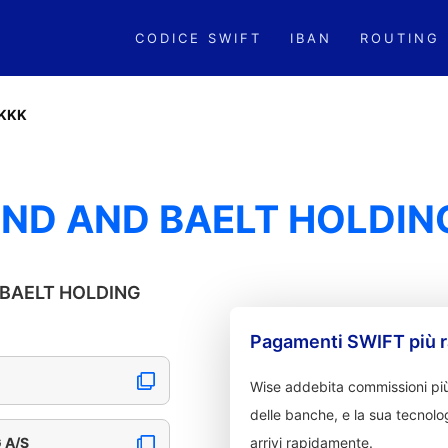
CODICE SWIFT
IBAN
ROUTING
KKK
ND AND BAELT HOLDIN
D BAELT HOLDING
Pagamenti SWIFT più r
Wise addebita commissioni più
delle banche, e la sua tecnolog
 A/S
arrivi rapidamente.