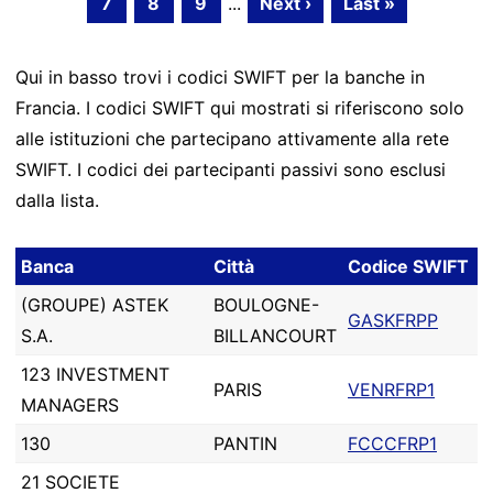
7
8
9
...
Next ›
Last »
Qui in basso trovi i codici SWIFT per la banche in
Francia. I codici SWIFT qui mostrati si riferiscono solo
alle istituzioni che partecipano attivamente alla rete
SWIFT. I codici dei partecipanti passivi sono esclusi
dalla lista.
Banca
Città
Codice SWIFT
(GROUPE) ASTEK
BOULOGNE-
GASKFRPP
S.A.
BILLANCOURT
123 INVESTMENT
PARIS
VENRFRP1
MANAGERS
130
PANTIN
FCCCFRP1
21 SOCIETE