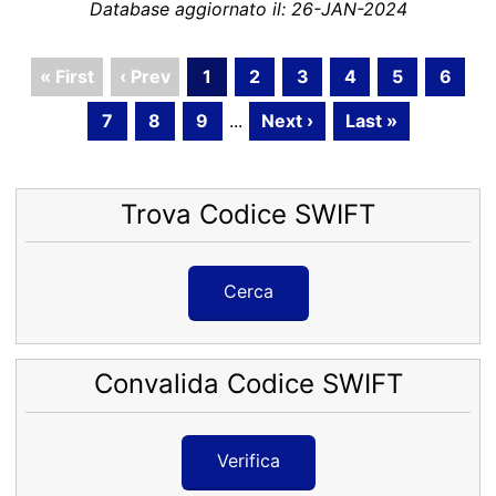
Database aggiornato il: 26-JAN-2024
« First
‹ Prev
1
2
3
4
5
6
7
8
9
...
Next ›
Last »
Trova Codice SWIFT
Cerca
Convalida Codice SWIFT
Verifica