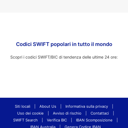
Codici SWIFT popolari in tutto il mondo
Scopri i codici SWIFT/BIC di tendenza delle ultime 24 ore:
Siti locali
|
About Us
|
Informativa sulla privacy
|
Uso dei cookie
|
Avviso di rischio
|
Contattaci
|
SWIFT Search
|
Verifica BIC
|
IBAN Scomposizione
|
IBAN Australia
|
Genera Codice IBAN