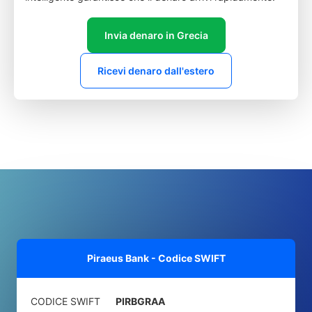
Invia denaro in Grecia
Ricevi denaro dall'estero
Piraeus Bank - Codice SWIFT
CODICE SWIFT
PIRBGRAA