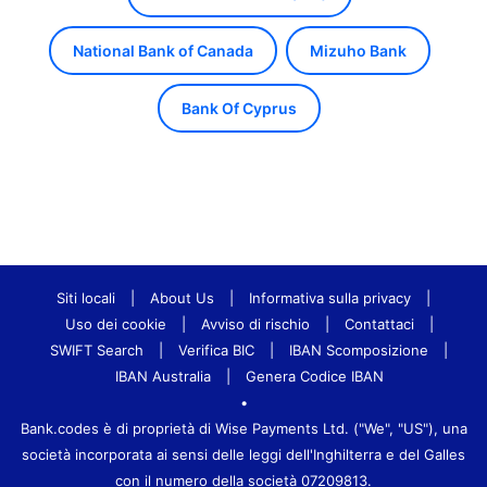
National Bank of Canada
Mizuho Bank
Bank Of Cyprus
Siti locali
|
About Us
|
Informativa sulla privacy
|
Uso dei cookie
|
Avviso di rischio
|
Contattaci
|
SWIFT Search
|
Verifica BIC
|
IBAN Scomposizione
|
IBAN Australia
|
Genera Codice IBAN
•
Bank.codes è di proprietà di Wise Payments Ltd. ("We", "US"), una
società incorporata ai sensi delle leggi dell'Inghilterra e del Galles
con il numero della società 07209813.