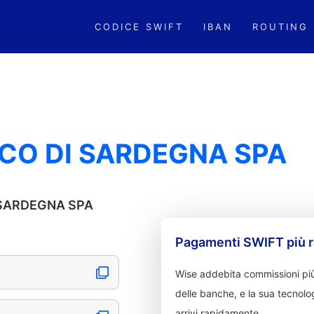
CODICE SWIFT
IBAN
ROUTING
NCO DI SARDEGNA SPA
I SARDEGNA SPA
Pagamenti SWIFT più r
Wise addebita commissioni più
delle banche, e la sua tecnolog
arrivi rapidamente.