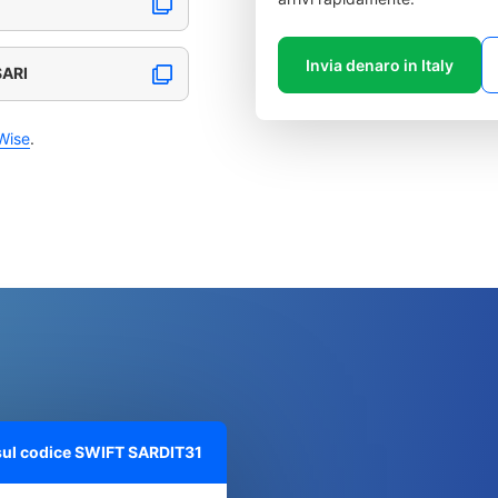
Invia denaro in Italy
SARI
Wise
.
 sul codice SWIFT
SARDIT31