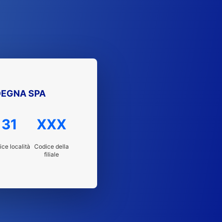
DEGNA SPA
31
XXX
ce località
Codice della
filiale