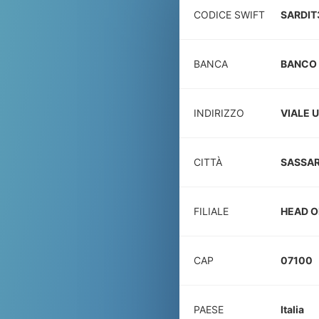
CODICE SWIFT
SARDIT
BANCA
BANCO 
INDIRIZZO
VIALE 
CITTÀ
SASSAR
FILIALE
HEAD O
CAP
07100
PAESE
Italia