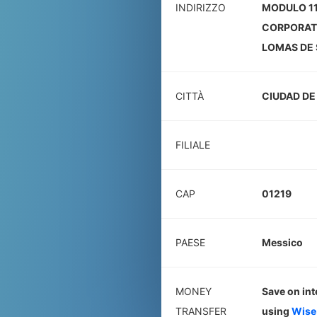
INDIRIZZO
MODULO 11
CORPORATI
LOMAS DE 
CITTÀ
CIUDAD DE
FILIALE
CAP
01219
PAESE
Messico
MONEY
Save on int
TRANSFER
using
Wise