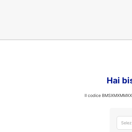
Hai bi
Il codice BMSXMXMMXXX n
Selez