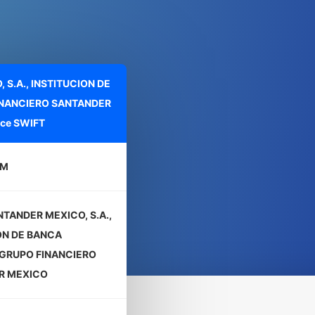
S.A., INSTITUCION DE
INANCIERO SANTANDER
ce SWIFT
MM
TANDER MEXICO, S.A.,
ON DE BANCA
 GRUPO FINANCIERO
R MEXICO