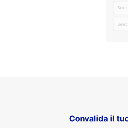
Selez
Selec
Convalida il t