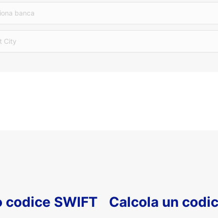
iona banca
t City
uo codice SWIFT
Calcola un codi