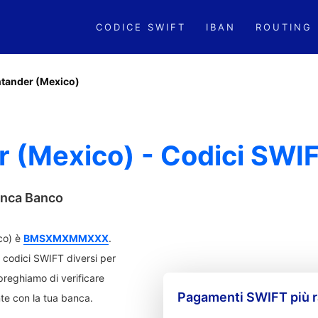
CODICE SWIFT
IBAN
ROUTING
tander (Mexico)
 (Mexico) - Codici SWI
banca Banco
co) è
BMSXMXMMXXX
.
 codici SWIFT diversi per
i preghiamo di verificare
Pagamenti SWIFT più r
nte con la tua banca.