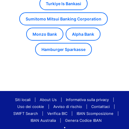
Turkiye Is Bankasi
Sumitomo Mitsui Banking Corporation
Monzo Bank
Alpha Bank
Hamburger Sparkasse
Siti locali
|
About Us
|
Informativa sulla privacy
|
Uso dei cookie
|
Avviso di rischio
|
Contattaci
|
SWIFT Search
|
Verifica BIC
|
IBAN Scomposizione
|
IBAN Australia
|
Genera Codice IBAN
•