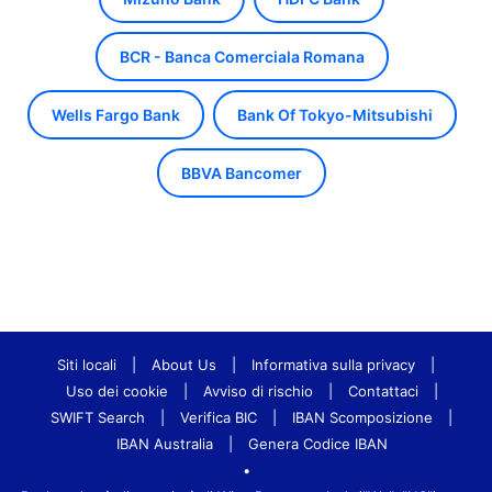
BCR - Banca Comerciala Romana
Wells Fargo Bank
Bank Of Tokyo-Mitsubishi
BBVA Bancomer
Siti locali
|
About Us
|
Informativa sulla privacy
|
Uso dei cookie
|
Avviso di rischio
|
Contattaci
|
SWIFT Search
|
Verifica BIC
|
IBAN Scomposizione
|
IBAN Australia
|
Genera Codice IBAN
•