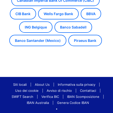
Canadian Imperial Bank Of Commerce (CIBC)
CIB Bank
Wells Fargo Bank
BBVA
ING Belgique
Banco Sabadell
Banco Santander (Mexico)
Piraeus Bank
Siti locali
|
About Us
|
Informativa sulla privacy
|
Uso dei cookie
|
Avviso di rischio
|
Contattaci
|
SWIFT Search
|
Verifica BIC
|
IBAN Scomposizione
|
IBAN Australia
|
Genera Codice IBAN
•