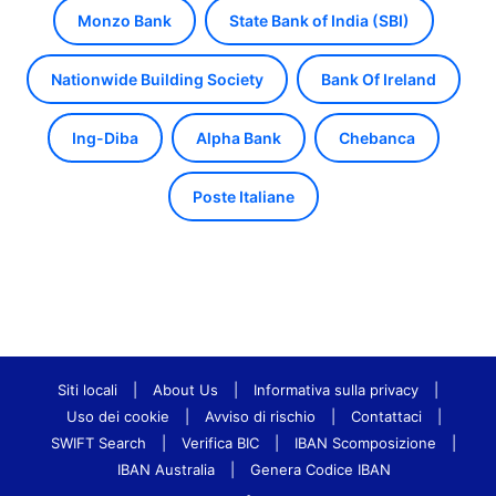
Monzo Bank
State Bank of India (SBI)
Nationwide Building Society
Bank Of Ireland
Ing-Diba
Alpha Bank
Chebanca
Poste Italiane
Siti locali
|
About Us
|
Informativa sulla privacy
|
Uso dei cookie
|
Avviso di rischio
|
Contattaci
|
SWIFT Search
|
Verifica BIC
|
IBAN Scomposizione
|
IBAN Australia
|
Genera Codice IBAN