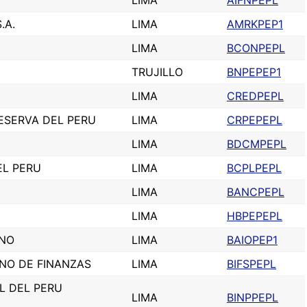
LIMA
AIFNPEPL
.A.
LIMA
AMRKPEP1
LIMA
BCONPEPL
TRUJILLO
BNPEPEP1
LIMA
CREDPEPL
ESERVA DEL PERU
LIMA
CRPEPEPL
LIMA
BDCMPEPL
EL PERU
LIMA
BCPLPEPL
LIMA
BANCPEPL
LIMA
HBPEPEPL
ANO
LIMA
BAIOPEP1
NO DE FINANZAS
LIMA
BIFSPEPL
L DEL PERU
LIMA
BINPPEPL