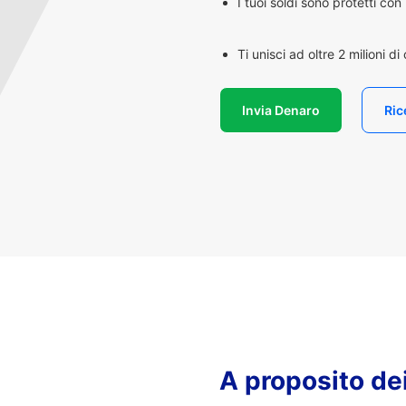
I tuoi soldi sono protetti co
Ti unisci ad oltre 2 milioni d
Invia Denaro
Ric
A proposito de