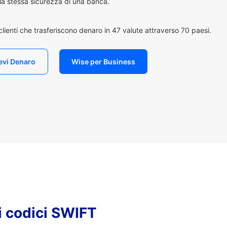
n la stessa sicurezza di una banca.
i clienti che trasferiscono denaro in 47 valute attraverso 70 paesi.
evi Denaro
Wise per Business
i codici SWIFT