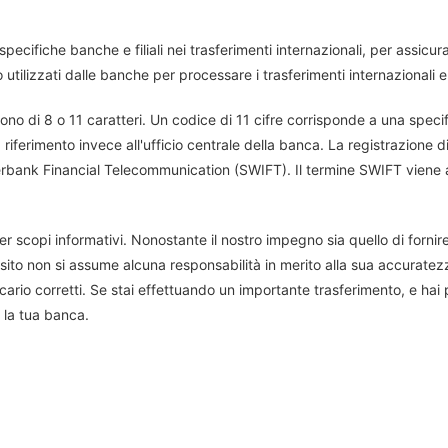
pecifiche banche e filiali nei trasferimenti internazionali, per assicurar
 utilizzati dalle banche per processare i trasferimenti internazional
no di 8 o 11 caratteri. Un codice di 11 cifre corrisponde a una specific
 riferimento invece all'ufficio centrale della banca. La registrazione
terbank Financial Telecommunication (SWIFT). Il termine SWIFT viene
er scopi informativi. Nonostante il nostro impegno sia quello di fornire 
ito non si assume alcuna responsabilità in merito alla sua accuratez
ario corretti. Se stai effettuando un importante trasferimento, e hai
 la tua banca.