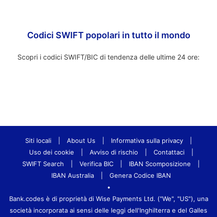
Codici SWIFT popolari in tutto il mondo
Scopri i codici SWIFT/BIC di tendenza delle ultime 24 ore:
Siti locali
|
About Us
|
Informativa sulla privacy
|
Uso dei cookie
|
Avviso di rischio
|
Contattaci
|
SWIFT Search
|
Verifica BIC
|
IBAN Scomposizione
|
IBAN Australia
|
Genera Codice IBAN
•
Bank.codes è di proprietà di Wise Payments Ltd. ("We", "US"), una
società incorporata ai sensi delle leggi dell'Inghilterra e del Galles