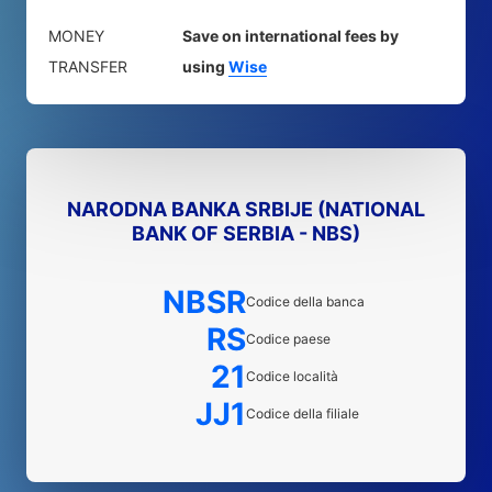
MONEY
Save on international fees by
TRANSFER
using
Wise
NARODNA BANKA SRBIJE (NATIONAL
BANK OF SERBIA - NBS)
NBSR
Codice della banca
RS
Codice paese
21
Codice località
JJ1
Codice della filiale