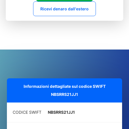
Ricevi denaro dall'estero
Informazioni dettagliate sul codice SWIFT
NBSRRS21JJ1
CODICE SWIFT
NBSRRS21JJ1