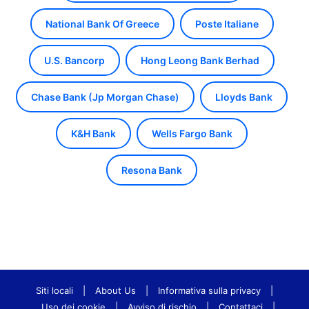
National Bank Of Greece
Poste Italiane
U.S. Bancorp
Hong Leong Bank Berhad
Chase Bank (Jp Morgan Chase)
Lloyds Bank
K&H Bank
Wells Fargo Bank
Resona Bank
Siti locali
|
About Us
|
Informativa sulla privacy
|
Uso dei cookie
|
Avviso di rischio
|
Contattaci
|