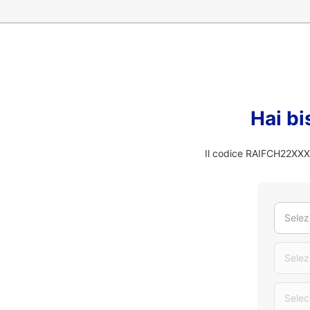
Hai bi
Il codice RAIFCH22XXX n
Selez
Selez
Selec