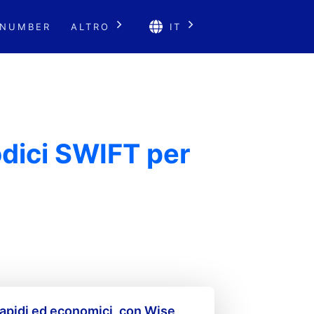
 NUMBER
ALTRO
IT
dici SWIFT per
apidi ed economici, con Wise