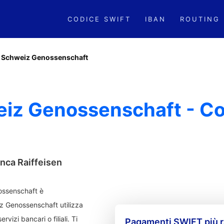
CODICE SWIFT
IBAN
ROUTING
n Schweiz Genossenschaft
eiz Genossenschaft - Co
anca Raiffeisen
ossenschaft è
z Genossenschaft utilizza
rvizi bancari o filiali. Ti
Pagamenti SWIFT più r