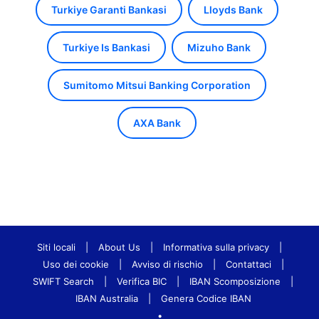
Turkiye Garanti Bankasi
Lloyds Bank
Turkiye Is Bankasi
Mizuho Bank
Sumitomo Mitsui Banking Corporation
AXA Bank
Siti locali
|
About Us
|
Informativa sulla privacy
|
Uso dei cookie
|
Avviso di rischio
|
Contattaci
|
SWIFT Search
|
Verifica BIC
|
IBAN Scomposizione
|
IBAN Australia
|
Genera Codice IBAN
•