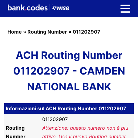
Home
»
Routing Number
»
011202907
ACH Routing Number
011202907 - CAMDEN
NATIONAL BANK
Informazioni sul ACH Routing Number 011202907
011202907
Routing
Attenzione: questo numero non è più
Number
attivo. Usa il nuovo Routing number