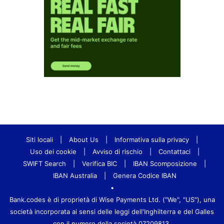
Siti locali
|
About Us
|
Informativa sulla privacy
|
Uso dei cookie
|
Avviso di rischio
|
Contattaci
|
SWIFT Search
|
Verifica BIC
|
IBAN Scomposizione
|
IBAN Australia
|
Genera Codice IBAN
•
Bank.codes è di proprietà di Wise Payments Ltd. ("We", "US"), una
società incorporata ai sensi delle leggi dell'Inghilterra e del Galles
con il numero della società 07209813.