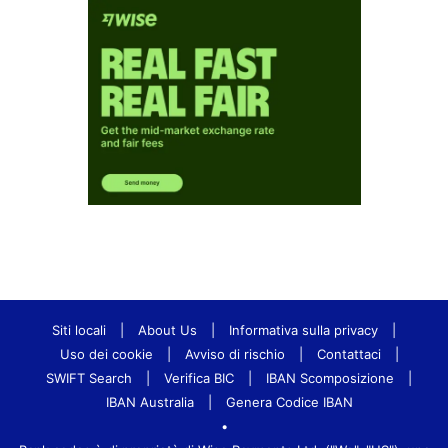
Siti locali
|
About Us
|
Informativa sulla privacy
|
Uso dei cookie
|
Avviso di rischio
|
Contattaci
|
SWIFT Search
|
Verifica BIC
|
IBAN Scomposizione
|
IBAN Australia
|
Genera Codice IBAN
•