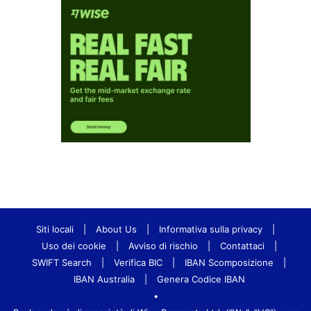
Siti locali
|
About Us
|
Informativa sulla privacy
|
Uso dei cookie
|
Avviso di rischio
|
Contattaci
|
SWIFT Search
|
Verifica BIC
|
IBAN Scomposizione
|
IBAN Australia
|
Genera Codice IBAN
•