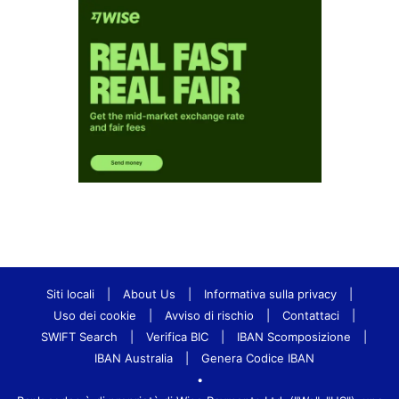
Siti locali
|
About Us
|
Informativa sulla privacy
|
Uso dei cookie
|
Avviso di rischio
|
Contattaci
|
SWIFT Search
|
Verifica BIC
|
IBAN Scomposizione
|
IBAN Australia
|
Genera Codice IBAN
•