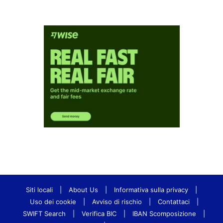
Siti locali
|
About Us
|
Informativa sulla privacy
|
Uso dei cookie
|
Avviso di rischio
|
Contattaci
|
SWIFT Search
|
Verifica BIC
|
IBAN Scomposizione
|