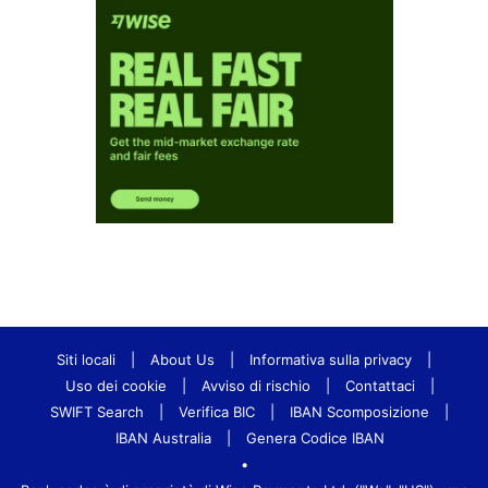
Siti locali
|
About Us
|
Informativa sulla privacy
|
Uso dei cookie
|
Avviso di rischio
|
Contattaci
|
SWIFT Search
|
Verifica BIC
|
IBAN Scomposizione
|
IBAN Australia
|
Genera Codice IBAN
•