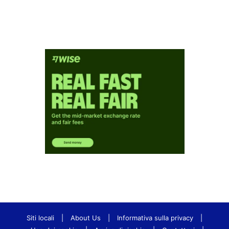
Siti locali
|
About Us
|
Informativa sulla privacy
|