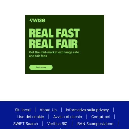
Siti locali
|
About Us
|
Informativa sulla privacy
|
Uso dei cookie
|
Avviso di rischio
|
Contattaci
|
SWIFT Search
|
Verifica BIC
|
IBAN Scomposizione
|