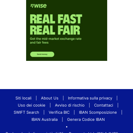
Siti locali
|
About Us
|
Informativa sulla privacy
|
Uso dei cookie
|
Avviso di rischio
|
Contattaci
|
SWIFT Search
|
Verifica BIC
|
IBAN Scomposizione
|
IBAN Australia
|
Genera Codice IBAN
•