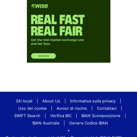
Siti locali
|
About Us
|
Informativa sulla privacy
|
Uso dei cookie
|
Avviso di rischio
|
Contattaci
|
SWIFT Search
|
Verifica BIC
|
IBAN Scomposizione
|
IBAN Australia
|
Genera Codice IBAN
•