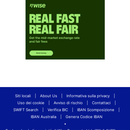
Siti locali
|
About Us
|
Informativa sulla privacy
|
Uso dei cookie
|
Avviso di rischio
|
Contattaci
|
SWIFT Search
|
Verifica BIC
|
IBAN Scomposizione
|
IBAN Australia
|
Genera Codice IBAN
•