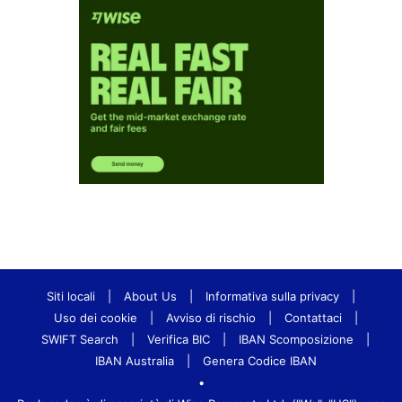
Siti locali
|
About Us
|
Informativa sulla privacy
|
Uso dei cookie
|
Avviso di rischio
|
Contattaci
|
SWIFT Search
|
Verifica BIC
|
IBAN Scomposizione
|
IBAN Australia
|
Genera Codice IBAN
•