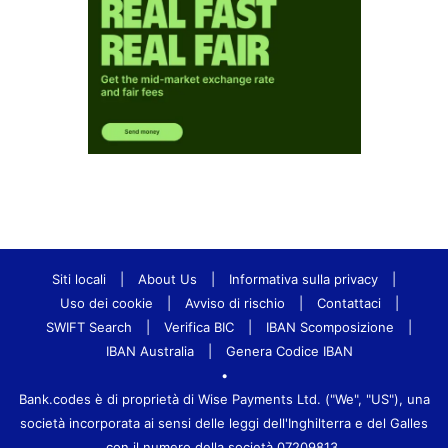
Siti locali
|
About Us
|
Informativa sulla privacy
|
Uso dei cookie
|
Avviso di rischio
|
Contattaci
|
SWIFT Search
|
Verifica BIC
|
IBAN Scomposizione
|
IBAN Australia
|
Genera Codice IBAN
•
Bank.codes è di proprietà di Wise Payments Ltd. ("We", "US"), una
società incorporata ai sensi delle leggi dell'Inghilterra e del Galles
con il numero della società 07209813.