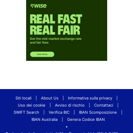
Siti locali
|
About Us
|
Informativa sulla privacy
|
Uso dei cookie
|
Avviso di rischio
|
Contattaci
|
SWIFT Search
|
Verifica BIC
|
IBAN Scomposizione
|
IBAN Australia
|
Genera Codice IBAN
•