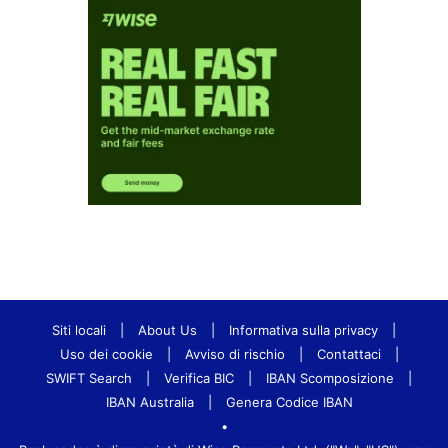
Siti locali
|
About Us
|
Informativa sulla privacy
|
Uso dei cookie
|
Avviso di rischio
|
Contattaci
|
SWIFT Search
|
Verifica BIC
|
IBAN Scomposizione
|
IBAN Australia
|
Genera Codice IBAN
•