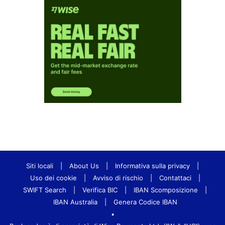
Siti locali
|
About Us
|
Informativa sulla privacy
|
Uso dei cookie
|
Avviso di rischio
|
Contattaci
|
SWIFT Search
|
Verifica BIC
|
IBAN Scomposizione
|
IBAN Australia
|
Genera Codice IBAN
•