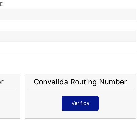
VE
r
Convalida Routing Number
Verifica