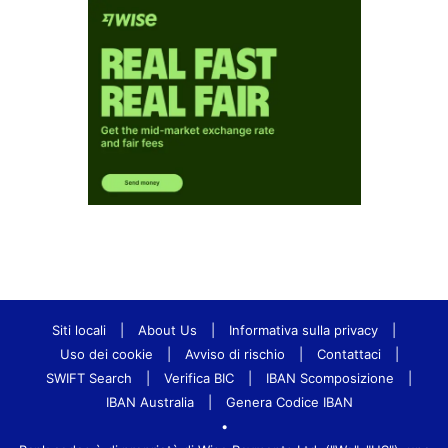
Siti locali
|
About Us
|
Informativa sulla privacy
|
Uso dei cookie
|
Avviso di rischio
|
Contattaci
|
SWIFT Search
|
Verifica BIC
|
IBAN Scomposizione
|
IBAN Australia
|
Genera Codice IBAN
•