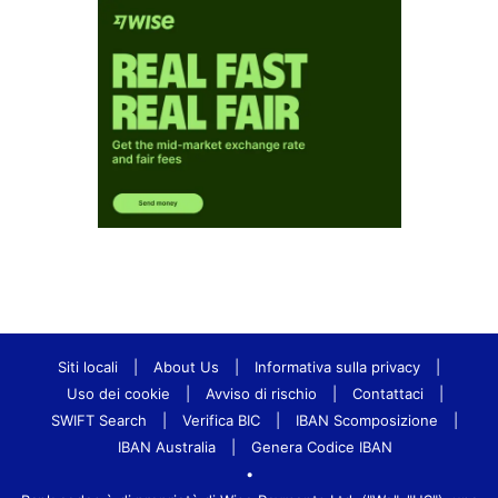
Siti locali
|
About Us
|
Informativa sulla privacy
|
Uso dei cookie
|
Avviso di rischio
|
Contattaci
|
SWIFT Search
|
Verifica BIC
|
IBAN Scomposizione
|
IBAN Australia
|
Genera Codice IBAN
•