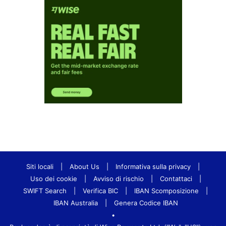
Siti locali
|
About Us
|
Informativa sulla privacy
|
Uso dei cookie
|
Avviso di rischio
|
Contattaci
|
SWIFT Search
|
Verifica BIC
|
IBAN Scomposizione
|
IBAN Australia
|
Genera Codice IBAN
•