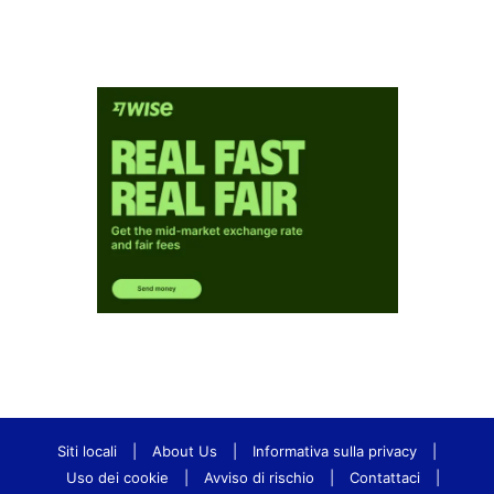
Siti locali
|
About Us
|
Informativa sulla privacy
|
Uso dei cookie
|
Avviso di rischio
|
Contattaci
|